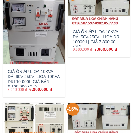
GIÁ ỔN ÁP LIOA 10KVA
DẢI 50V-250V | LIOA DRII
10000II | GIÁ 7.800.00
VND
7,800,000
đ
9,960,000
đ
GIÁ ỔN ÁP LIOA 10KVA
DẢI 90V-250V |LIOA 10KVA
DRI 10.000II GIÁ BÁN
6.100.000 VND
6,900,000
đ
8,210,000
đ
-16%