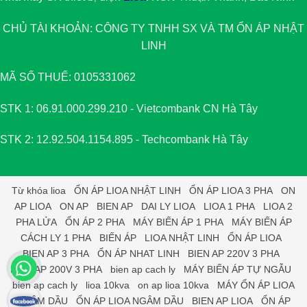
CHỦ TÀI KHOẢN: CÔNG TY TNHH SX VÀ TM
ỔN ÁP NHẬT
LINH
MÃ SỐ THUẾ: 0105331062
STK 1: 06.91.000.299.210 - Vietcombank CN Hà Tây
STK 2: 12.92.504.1154.895 - Techcombank Hà Tây
Từ khóa
lioa
ỔN ÁP LIOA NHẬT LINH
ỔN ÁP LIOA 3 PHA
ON
AP LIOA
ON AP
BIEN AP
DAI LY LIOA
LIOA 1 PHA
LIOA 2
PHA LỬA
ỔN ÁP 2 PHA
MÁY BIẾN ÁP 1 PHA
MÁY BIẾN ÁP
CÁCH LY 1 PHA
BIẾN ÁP
LIOA NHẬT LINH
ỔN ÁP LIOA
BIEN AP 3 PHA
ỔN ÁP NHAT LINH
BIEN AP 220V 3 PHA
BIEN AP 200V 3 PHA
bien ap cach ly
MÁY BIẾN ÁP TỰ NGẪU
bien ap cach ly
lioa 10kva
on ap lioa 10kva
MÁY ỔN ÁP LIOA
NGÂM DẦU
ỔN ÁP LIOA NGÂM DẦU
BIEN AP LIOA
ỔN ÁP