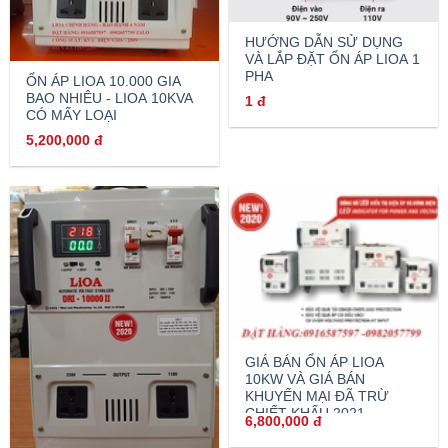
HƯỚNG DẪN SỬ DỤNG
VÀ LẮP ĐẶT ỔN ÁP LIOA 1
PHA
ỔN ÁP LIOA 10.000 GIA
BAO NHIÊU - LIOA 10KVA
1
đ
CÓ MẤY LOẠI
5,200,000
đ
GIÁ BÁN ỔN ÁP LIOA
10KW VÀ GIÁ BÁN
KHUYẾN MẠI ĐÃ TRỪ
CHIẾT KHẤU 2021
6,800,000
đ