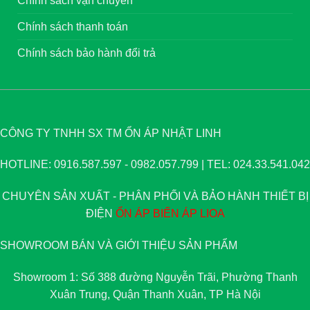
Chính sách vận chuyển
Chính sách thanh toán
Chính sách bảo hành đổi trả
CÔNG TY TNHH SX TM ỔN ÁP NHẬT LINH
HOTLINE: 0916.587.597 - 0982.057.799 | TEL: 024.33.541.042
CHUYÊN SẢN XUẤT - PHÂN PHỐI VÀ BẢO HÀNH THIẾT BỊ
ĐIỆN
ỔN ÁP
BIẾN ÁP
LIOA
SHOWROOM BÁN VÀ GIỚI THIỆU SẢN PHẨM
Showroom 1: Số 388 đường Nguyễn Trãi, Phường Thanh
Xuân Trung, Quận Thanh Xuân, TP Hà Nội