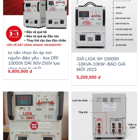
tư vấn chọn ổn áp nơi
nguồn điện yếu - lioa DRI
GIÁ LIOA SH 10000II
10000II DẢI 90V-250V lựa
-10KVA-10KW -BÁO GIÁ
chọn hợp lý nhất
MỚI 2023
6,800,000
đ
5,200,000
đ