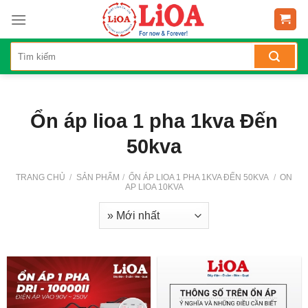
Skip
to
content
Ổn áp lioa 1 pha 1kva Đến
50kva
TRANG CHỦ
/
SẢN PHẨM
/
ỔN ÁP LIOA 1 PHA 1KVA ĐẾN 50KVA
/
ON
AP LIOA 10KVA