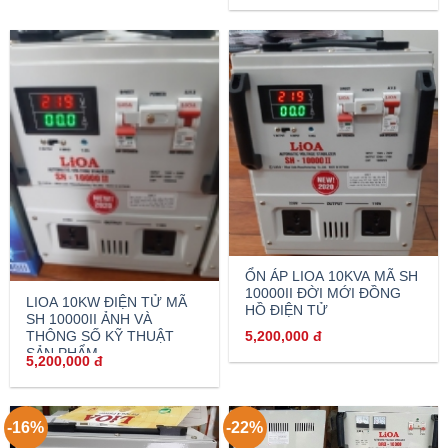
ỔN ÁP LIOA 10KVA MÃ SH
10000II ĐỜI MỚI ĐỒNG
LIOA 10KW ĐIỆN TỬ MÃ
HỒ ĐIỆN TỬ
SH 10000II ẢNH VÀ
THÔNG SỐ KỸ THUẬT
5,200,000
đ
SẢN PHẨM
5,200,000
đ
-16%
-22%