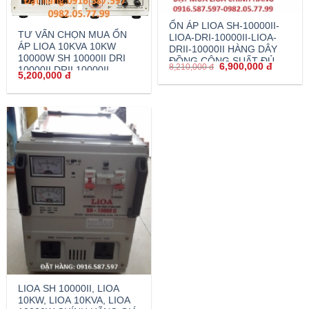
ỔN ÁP LIOA SH-10000II-
TƯ VẤN CHỌN MUA ỔN
LIOA-DRI-10000II-LIOA-
ÁP LIOA 10KVA 10KW
DRII-10000II HÀNG DÂY
10000W SH 10000II DRI
ĐỒNG CÔNG SUẤT ĐỦ
6,900,000
đ
8,210,000
đ
10000II DRII 10000II
5,200,000
đ
LIOA SH 10000II, LIOA
10KW, LIOA 10KVA, LIOA