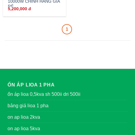
10000W CHÍNH HÃNG GIÁ
RẺ
5,200,000
đ
1
ỔN ÁP LIOA 1 PHA
ổn áp lioa 0,5kva sh 500ii dri 500ii
bảng giá lioa 1 pha
on ap lioa 2kva
on ap lioa 5kva