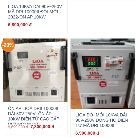
LIOA 10KVA DẢI 90V~250V
MÃ DRI 10000II ĐỜI MỚI
2022-ON AP 10KW
6,800,000
đ
-20%
ỔN ÁP LIOA DRII 10000II
DẢI 50V-250V -ỔN ÁP
LIOA ĐỜI MỚI 10KVA DẢI
10KW ĐIỆN TỬ CAO CẤP
90V-250V ĐỒNG HỒ ĐIỆN
ĐỜI MỚI NHẤT
TỬ MÃ DRI 10000II
7,800,000
đ
9,690,000
đ
6,900,000
đ