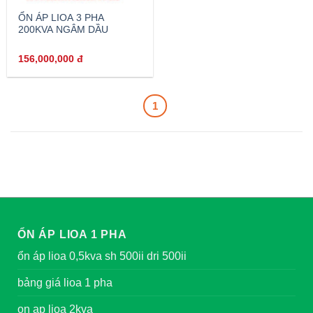
ỔN ÁP LIOA 3 PHA
200KVA NGÂM DẦU
156,000,000
đ
1
ỔN ÁP LIOA 1 PHA
ổn áp lioa 0,5kva sh 500ii dri 500ii
bảng giá lioa 1 pha
on ap lioa 2kva