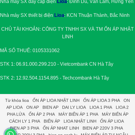
Nhà máy SX dây cáp điện
Lioa
: Đình Dù, Văn Lâm, Hưng Yên
Nhà máy SX thiết bị điện
Lioa
: KCN Thuận Thành, Bắc Ninh
CHỦ TÀI KHOẢN: CÔNG TY TNHH SX VÀ TM
ỔN ÁP NHẬT
LINH
MÃ SỐ THUẾ: 0105331062
STK 1: 06.91.000.299.210 - Vietcombank CN Hà Tây
STK 2: 12.92.504.1154.895 - Techcombank Hà Tây
Từ khóa
lioa
ỔN ÁP LIOA NHẬT LINH
ỔN ÁP LIOA 3 PHA
ON
AP LIOA
ON AP
BIEN AP
DAI LY LIOA
LIOA 1 PHA
LIOA 2
PHA LỬA
ỔN ÁP 2 PHA
MÁY BIẾN ÁP 1 PHA
MÁY BIẾN ÁP
CÁCH LY 1 PHA
BIẾN ÁP
LIOA NHẬT LINH
ỔN ÁP LIOA
BIEN AP 3 PHA
ỔN ÁP NHAT LINH
BIEN AP 220V 3 PHA
BIEN AP 200V 3 PHA
bien ap cach ly
MÁY BIẾN ÁP TỰ NGẪU