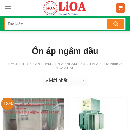
Skip
to
content
Ổn áp ngâm dầu
TRANG CHỦ
/
SẢN PHẨM
/
ỔN ÁP NGÂM DẦU
/
ỔN ÁP LIOA 200KVA
NGÂM DẦU
-18%