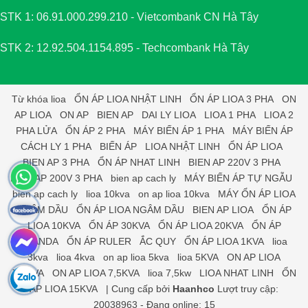
STK 1: 06.91.000.299.210 - Vietcombank CN Hà Tây
STK 2: 12.92.504.1154.895 - Techcombank Hà Tây
Từ khóa
lioa
ỔN ÁP LIOA NHẬT LINH
ỔN ÁP LIOA 3 PHA
ON
AP LIOA
ON AP
BIEN AP
DAI LY LIOA
LIOA 1 PHA
LIOA 2
PHA LỬA
ỔN ÁP 2 PHA
MÁY BIẾN ÁP 1 PHA
MÁY BIẾN ÁP
CÁCH LY 1 PHA
BIẾN ÁP
LIOA NHẬT LINH
ỔN ÁP LIOA
BIEN AP 3 PHA
ỔN ÁP NHAT LINH
BIEN AP 220V 3 PHA
BIEN AP 200V 3 PHA
bien ap cach ly
MÁY BIẾN ÁP TỰ NGẪU
bien ap cach ly
lioa 10kva
on ap lioa 10kva
MÁY ỔN ÁP LIOA
NGÂM DẦU
ỔN ÁP LIOA NGÂM DẦU
BIEN AP LIOA
ỔN ÁP
LIOA 10KVA
ỔN ÁP 30KVA
ỔN ÁP LIOA 20KVA
ỔN ÁP
STANDA
ỔN ÁP RULER
ẮC QUY
ỔN ÁP LIOA 1KVA
lioa
3kva
lioa 4kva
on ap lioa 5kva
lioa 5KVA
ON AP LIOA
7,5KVA
ON AP LIOA 7,5KVA
lioa 7,5kw
LIOA NHAT LINH
ỔN
ÁP LIOA 15KVA
|
Cung cấp bởi
Haanhco
Lượt truy cập:
20038963 - Đang online: 15