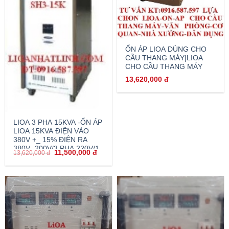
ỔN ÁP LIOA DÙNG CHO
CẦU THANG MÁY|LIOA
CHO CẦU THANG MÁY
13,620,000
đ
LIOA 3 PHA 15KVA -ỔN ÁP
LIOA 15KVA ĐIỆN VÀO
380V +_ 15% ĐIỆN RA
380V -200V/3 PHA 220V/1
11,500,000
đ
13,620,000
đ
PHA