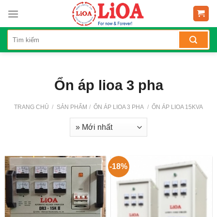
Skip
to
content
Ổn áp lioa 3 pha
TRANG CHỦ
/
SẢN PHẨM
/
ỔN ÁP LIOA 3 PHA
/
ỔN ÁP LIOA 15KVA
-18%