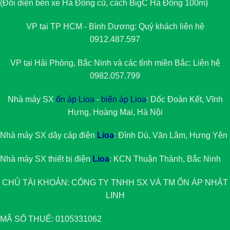
(Đối diện bến xe Hà Đông cũ, cách BigC Hà Đông 100m)
VP tại TP HCM - Bình Dương: Quý khách liên hệ
0912.487.597
VP tại Hải Phòng, Bắc Ninh và các tỉnh miền Bắc: Liên hệ
0982.057.799
Nhà máy SX
ổn áp Lioa
-
biến áp Lioa
: Dốc Đoàn Kết, Vĩnh
Hưng, Hoàng Mai, Hà Nội
Nhà máy SX dây cáp điện
Lioa
: Đình Dù, Văn Lâm, Hưng Yên
Nhà máy SX thiết bị điện
Lioa
: KCN Thuận Thành, Bắc Ninh
CHỦ TÀI KHOẢN: CÔNG TY TNHH SX VÀ TM
ỔN ÁP NHẬT
LINH
MÃ SỐ THUẾ: 0105331062