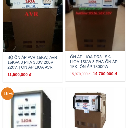
ỔN ÁP LIOA DR3 15K-
BỘ ỔN ÁP AVR 15KW, AVR
LIOA 15KW 3 PHA-ỔN ÁP
15KVA 3 PHA 380V 200V
15K- ỔN ÁP 15000W
220V, | ỔN ÁP LIOA AVR
14,700,000
đ
15,970,000
đ
11,500,000
đ
-16%