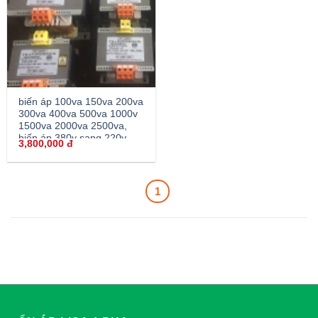
biến áp 100va 150va 200va
300va 400va 500va 1000v
1500va 2000va 2500va,
biến áp 380v sang 220v,
3,800,000
đ
biến áp đổi nguồn 380v
sang 200v 220v,
1