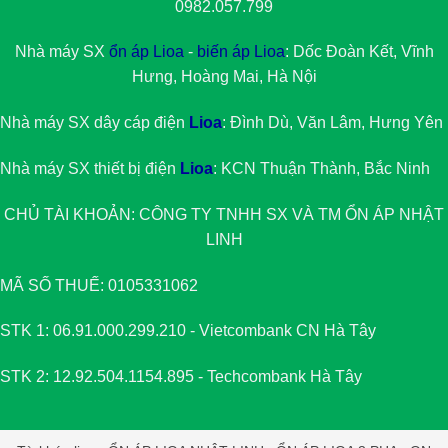
0982.057.799
Nhà máy SX
ổn áp Lioa
-
biến áp Lioa
: Dốc Đoàn Kết, Vĩnh
Hưng, Hoàng Mai, Hà Nội
Nhà máy SX dây cáp điện
Lioa
: Đình Dù, Văn Lâm, Hưng Yên
Nhà máy SX thiết bị điện
Lioa
: KCN Thuận Thành, Bắc Ninh
CHỦ TÀI KHOẢN: CÔNG TY TNHH SX VÀ TM
ỔN ÁP NHẬT
LINH
MÃ SỐ THUẾ: 0105331062
STK 1: 06.91.000.299.210 - Vietcombank CN Hà Tây
STK 2: 12.92.504.1154.895 - Techcombank Hà Tây