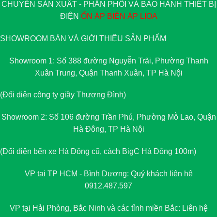
CHUYÊN SẢN XUẤT - PHÂN PHỐI VÀ BẢO HÀNH THIẾT BỊ
ĐIỆN
ỔN ÁP
BIẾN ÁP
LIOA
SHOWROOM BÁN VÀ GIỚI THIỆU SẢN PHẨM
Showroom 1: Số 388 đường Nguyễn Trãi, Phường Thanh
Xuân Trung, Quận Thanh Xuân, TP Hà Nội
(Đối diện công ty giầy Thượng Đình)
Showroom 2: Số 106 đường Trần Phú, Phường Mỗ Lao, Quận
Hà Đông, TP Hà Nội
(Đối diện bến xe Hà Đông cũ, cách BigC Hà Đông 100m)
VP tại TP HCM - Bình Dương: Quý khách liên hệ
0912.487.597
VP tại Hải Phòng, Bắc Ninh và các tỉnh miền Bắc: Liên hệ