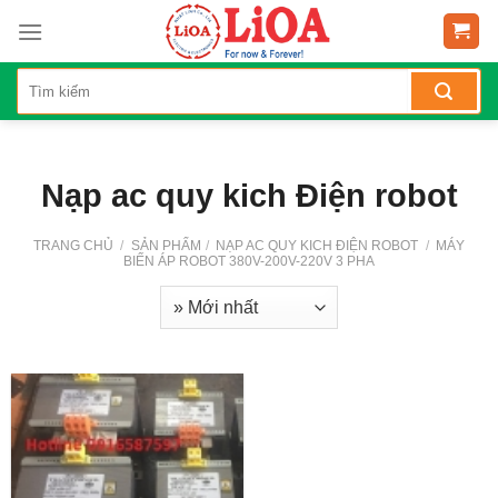
Skip
to
content
Nạp ac quy kich Điện robot
TRANG CHỦ
/
SẢN PHẨM
/
NẠP AC QUY KICH ĐIỆN ROBOT
/
MÁY
BIẾN ÁP ROBOT 380V-200V-220V 3 PHA