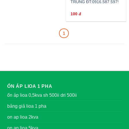
TRUNG ĐT:0916.587.597!
100
đ
1
ỔN ÁP LIOA 1 PHA
ổn áp lioa 0,5kva sh 500ii dri 500ii
bảng giá lioa 1 pha
on ap lioa 2kva
on ap lioa 5kva