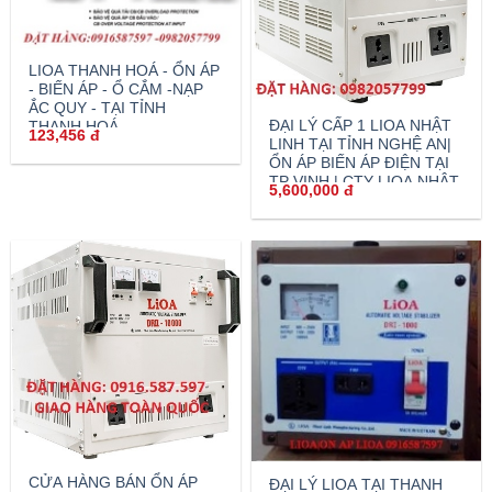
LIOA THANH HOÁ - ỔN ÁP
- BIẾN ÁP - Ổ CẮM -NẠP
ẮC QUY - TẠI TỈNH
ĐẠI LÝ CẤP 1 LIOA NHẬT
THANH HOÁ
123,456
đ
LINH TẠI TỈNH NGHỆ AN|
GỌI:0912487597
ỔN ÁP BIẾN ÁP ĐIỆN TẠI
TP VINH | CTY LIOA NHẬT
5,600,000
đ
LINH
CỬA HÀNG BÁN ỔN ÁP
ĐẠI LÝ LIOA TẠI THANH