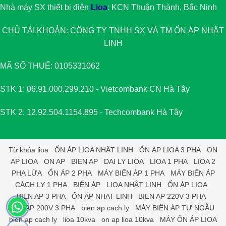
Nhà máy SX thiết bị điện
Lioa
: KCN Thuận Thành, Bắc Ninh
CHỦ TÀI KHOẢN: CÔNG TY TNHH SX VÀ TM
ỔN ÁP NHẬT
LINH
MÃ SỐ THUẾ: 0105331062
STK 1: 06.91.000.299.210 - Vietcombank CN Hà Tây
STK 2: 12.92.504.1154.895 - Techcombank Hà Tây
Từ khóa
lioa
ỔN ÁP LIOA NHẬT LINH
ỔN ÁP LIOA 3 PHA
ON
AP LIOA
ON AP
BIEN AP
DAI LY LIOA
LIOA 1 PHA
LIOA 2
PHA LỬA
ỔN ÁP 2 PHA
MÁY BIẾN ÁP 1 PHA
MÁY BIẾN ÁP
CÁCH LY 1 PHA
BIẾN ÁP
LIOA NHẬT LINH
ỔN ÁP LIOA
BIEN AP 3 PHA
ỔN ÁP NHAT LINH
BIEN AP 220V 3 PHA
BIEN AP 200V 3 PHA
bien ap cach ly
MÁY BIẾN ÁP TỰ NGẪU
bien ap cach ly
lioa 10kva
on ap lioa 10kva
MÁY ỔN ÁP LIOA