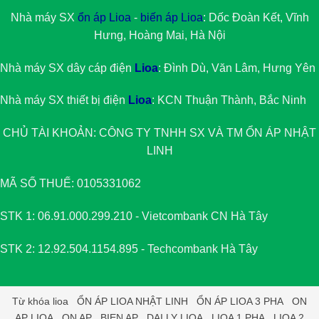
Nhà máy SX
ổn áp Lioa
-
biến áp Lioa
: Dốc Đoàn Kết, Vĩnh
Hưng, Hoàng Mai, Hà Nội
Nhà máy SX dây cáp điện
Lioa
: Đình Dù, Văn Lâm, Hưng Yên
Nhà máy SX thiết bị điện
Lioa
: KCN Thuận Thành, Bắc Ninh
CHỦ TÀI KHOẢN: CÔNG TY TNHH SX VÀ TM
ỔN ÁP NHẬT
LINH
MÃ SỐ THUẾ: 0105331062
STK 1: 06.91.000.299.210 - Vietcombank CN Hà Tây
STK 2: 12.92.504.1154.895 - Techcombank Hà Tây
Từ khóa
lioa
ỔN ÁP LIOA NHẬT LINH
ỔN ÁP LIOA 3 PHA
ON
AP LIOA
ON AP
BIEN AP
DAI LY LIOA
LIOA 1 PHA
LIOA 2