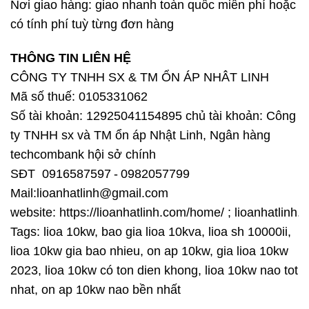
Nơi giao hàng: giao nhanh toàn quốc miễn phí hoặc
có tính phí tuỳ từng đơn hàng
THÔNG TIN LIÊN HỆ
CÔNG TY TNHH SX & TM ỔN ÁP NHÂT LINH
Mã số thuế: 0105331062
Số tài khoản: 12925041154895 chủ tài khoản: Công
ty TNHH sx và TM ổn áp Nhật Linh, Ngân hàng
techcombank hội sở chính
S
Đ
T 0916587597
-
0982057799
Mail:lioanhatlinh@gmail.com
website: https://lioanhatlinh.com/home/ ; lioanhatlinh.n
Tags: lioa 10kw, bao gia lioa 10kva, lioa sh 10000ii,
lioa 10kw gia bao nhieu, on ap 10kw, gia lioa 10kw
2023, lioa 10kw có ton dien khong, lioa 10kw nao tot
nhat, on ap 10kw nao bền nhất