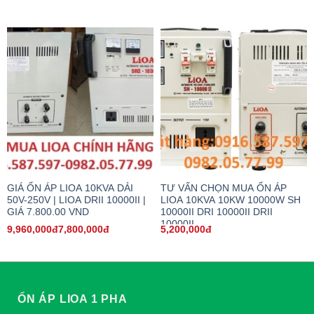
GIÁ ỔN ÁP LIOA 10KVA DẢI
TƯ VẤN CHỌN MUA ỔN ÁP
50V-250V | LIOA DRII 10000II |
LIOA 10KVA 10KW 10000W SH
GIÁ 7.800.00 VND
10000II DRI 10000II DRII
10000II
9,960,000đ7,800,000đ
5,200,000đ
ỔN ÁP LIOA 1 PHA