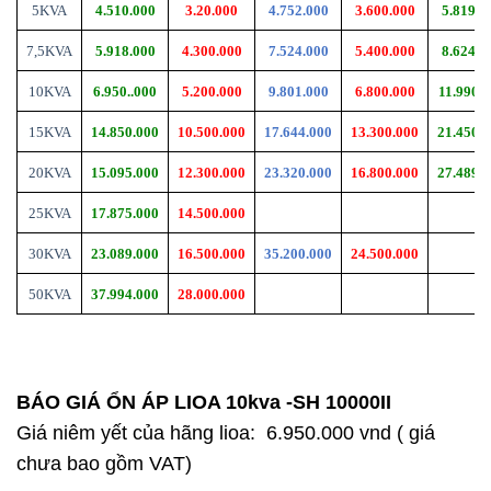
5KVA
4.510.000
3.
2
0.000
4.752.000
3.600.000
5.819.0
7,5KVA
5.918.000
4.300.000
7.524.000
5.400.000
8.624.0
10KVA
6.950..000
5.200.000
9.801.000
6.800.000
11.990.
15KVA
14.850.000
10.500.000
17.644.000
13.300.000
21.450.
20KVA
15.095.000
12.300.000
23.320.000
16.800.000
27.489.
25KVA
17.875.000
14.500.000
30KVA
23.089.000
16.500.000
35.200.000
24.500.000
50KVA
37.994.000
28.000.000
BÁO GIÁ ỔN ÁP LIOA 10kva -SH 10000II
Giá niêm yết của hãng lioa: 6.950.000 vnd ( giá
chưa bao gồm VAT)