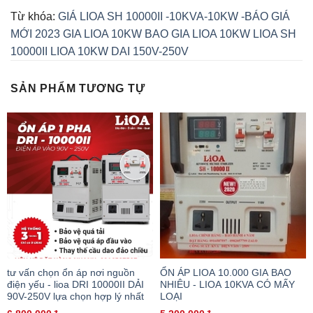
Từ khóa:
GIÁ LIOA SH 10000II -10KVA-10KW -BÁO GIÁ
MỚI 2023
GIA LIOA 10KW
BAO GIA LIOA 10KW
LIOA SH
10000II
LIOA 10KW DAI 150V-250V
SẢN PHẨM TƯƠNG TỰ
tư vấn chọn ổn áp nơi nguồn
ỔN ÁP LIOA 10.000 GIA BAO
điện yếu - lioa DRI 10000II DẢI
NHIÊU - LIOA 10KVA CÓ MẤY
90V-250V lựa chọn hợp lý nhất
LOẠI