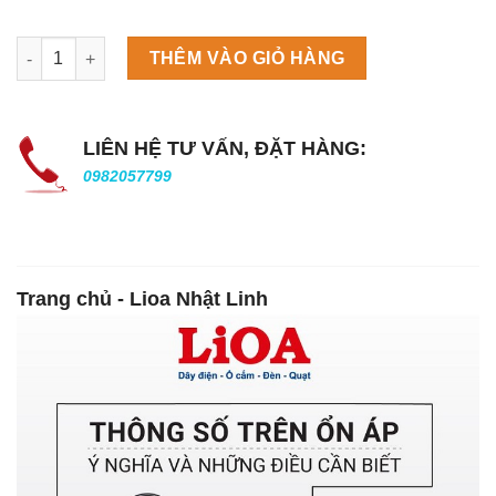
Máy làm đá viên Scotsman NW458AS số lượng
THÊM VÀO GIỎ HÀNG
LIÊN HỆ TƯ VẤN, ĐẶT HÀNG:
0982057799
Trang chủ - Lioa Nhật Linh