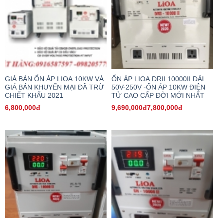
GIÁ BÁN ỔN ÁP LIOA 10KW VÀ
ỔN ÁP LIOA DRII 10000II DẢI
GIÁ BÁN KHUYẾN MẠI ĐÃ TRỪ
50V-250V -ỔN ÁP 10KW ĐIỆN
CHIẾT KHẤU 2021
TỬ CAO CẤP ĐỜI MỚI NHẤT
6,800,000đ
9,690,000đ7,800,000đ