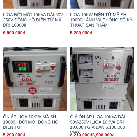
LIOA ĐỜI MỚI 10KVA DẢI 90V-
LIOA 10KW ĐIỆN TỬ MÃ SH
250V ĐỒNG HỒ ĐIỆN TỬ MÃ
10000II ẢNH VÀ THÔNG SỐ KỸ
DRI 10000II
THUẬT SẢN PHẨM
6,900,000đ
5,200,000đ
ỔN ÁP LIOA 10KVA MÃ SH
GIÁ ỔN ÁP LIOA 10KVA DẢI
10000II ĐỜI MỚI ĐỒNG HỒ
90V-250V |LIOA 10KVA DRI
ĐIỆN TỬ
10.000II GIÁ BÁN 6.100.000
VND
5,200,000đ
8,210,000đ6,900,000đ