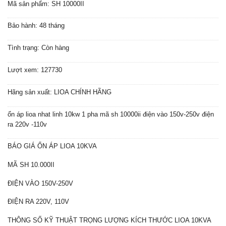
Mã sản phẩm: SH 10000II
Bảo hành: 48 tháng
Tình trạng: Còn hàng
Lượt xem: 127730
Hãng sản xuất: LIOA CHÍNH HÃNG
ổn áp lioa nhat linh 10kw 1 pha mã sh 10000ii điện vào 150v-250v điện
ra 220v -110v
BÁO GIÁ ỔN ÁP LIOA 10KVA
MÃ SH 10.000II
ĐIỆN VÀO 150V-250V
ĐIỆN RA 220V, 110V
THÔNG SỐ KỸ THUẬT TRỌNG LƯỢNG KÍCH THƯỚC LIOA 10KVA