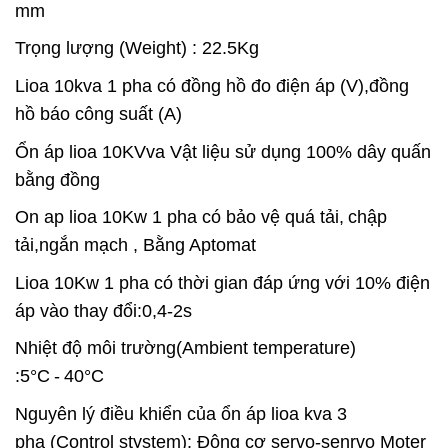
mm
Trọng lượng (Weight) : 22.5Kg
Lioa 10kva 1 pha có đồng hồ đo điện áp (V),đồng
hồ báo công suất (A)
Ổn áp lioa 10KVva Vật liệu sử dụng 100% dây quấn
bằng đồng
On ap lioa 10Kw
1
pha có bảo vệ quá tải,
chập
tải,ngắn mạch , Bằng Aptomat
Lioa 10Kw
1
pha có thời gian đáp ứng với 10% điện
áp vào thay đổi:
0,4
-
2
s
Nhiệt độ môi trường(Ambient temperature)
:5°C
-
40°C
Nguyên lý điều khiển của ổn áp lioa kva 3
pha (Control stystem): Động cơ servo-senrvo Moter