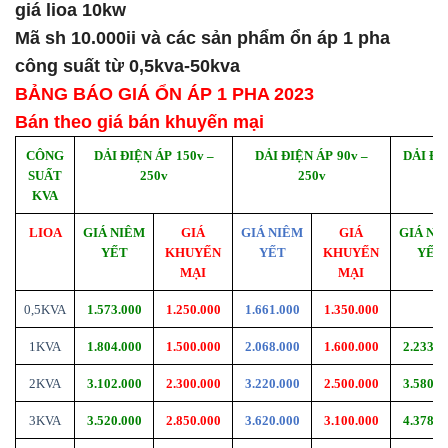
giá lioa 10kw
Mã sh 10.000ii và các sản phẩm ổn áp 1 pha
công suất từ 0,5kva-50kva
BẢNG BÁO GIÁ ỔN ÁP 1 PHA 2023
Bán theo giá bán khuyến mại
CÔNG
DẢI ĐIỆN ÁP
150v –
DẢI ĐIỆN ÁP
90v –
DẢI ĐI
SUẤT
250v
250v
KVA
LIOA
GIÁ NIÊM
GIÁ
GIÁ NIÊM
GIÁ
GIÁ NI
YẾT
KHUYẾN
YẾT
KHUYẾN
YẾT
MẠI
MẠI
0,5KVA
1.573.000
1.250.000
1.661.000
1.350.000
1KVA
1.804.000
1.
5
00.000
2.068.000
1.600.000
2.233.0
2KVA
3.102.000
2.300.000
3.220.000
2.500.000
3.580.0
3KVA
3.520.000
2.850.000
3.620.000
3.100.000
4.378.0