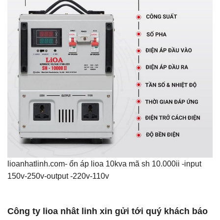
lioanhatlinh.com- ổn áp lioa 10kva mã sh 10.000ii -input
150v-250v-output -220v-110v
Công ty lioa nhât linh xin gửi tới quý khách báo