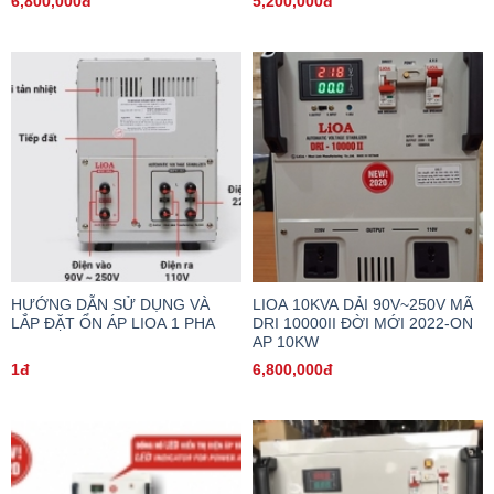
6,800,000đ
5,200,000đ
HƯỚNG DẪN SỬ DỤNG VÀ
LIOA 10KVA DẢI 90V~250V MÃ
LẮP ĐẶT ỔN ÁP LIOA 1 PHA
DRI 10000II ĐỜI MỚI 2022-ON
AP 10KW
1đ
6,800,000đ