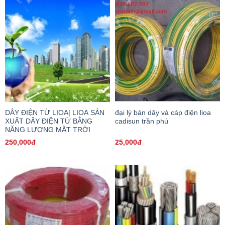
DÂY ĐIỆN TỪ LIOA| LIOA SẢN
đại lý bán dây và cáp điện lioa
XUẤT DÂY ĐIỆN TỪ BẰNG
cadisun trần phú
NĂNG LƯỢNG MẶT TRỜI
250,000đ
25,000đ