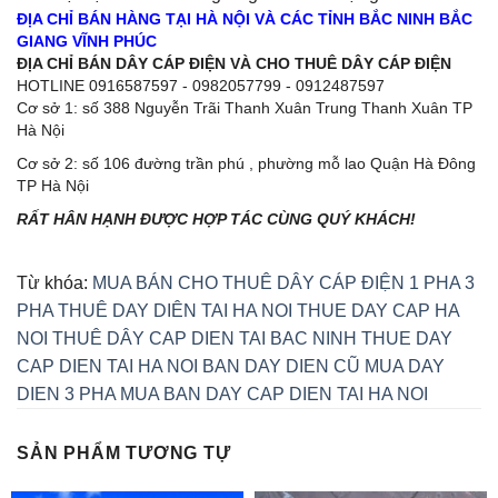
ĐỊA CHỈ BÁN HÀNG TẠI HÀ NỘI VÀ CÁC TỈNH BẮC NINH BẮC
GIANG VĨNH PHÚC
ĐỊA CHỈ BÁN DÂY CÁP ĐIỆN VÀ CHO THUÊ DÂY CÁP ĐIỆN
HOTLINE 0916587597 - 0982057799 - 0912487597
Cơ sở 1: số 388 Nguyễn Trãi Thanh Xuân Trung Thanh Xuân TP
Hà Nội
Cơ sở 2: số 106 đường trần phú , phường mỗ lao Quận Hà Đông
TP Hà Nội
RẤT HÂN HẠNH ĐƯỢC HỢP TÁC CÙNG QUÝ KHÁCH!
Từ khóa:
MUA BÁN CHO THUÊ DÂY CÁP ĐIỆN 1 PHA 3
PHA
THUÊ DAY DIÊN TAI HA NOI
THUE DAY CAP HA
NOI
THUÊ DÂY CAP DIEN TAI BAC NINH
THUE DAY
CAP DIEN TAI HA NOI
BAN DAY DIEN CŨ
MUA DAY
DIEN 3 PHA
MUA BAN DAY CAP DIEN TAI HA NOI
SẢN PHẨM TƯƠNG TỰ