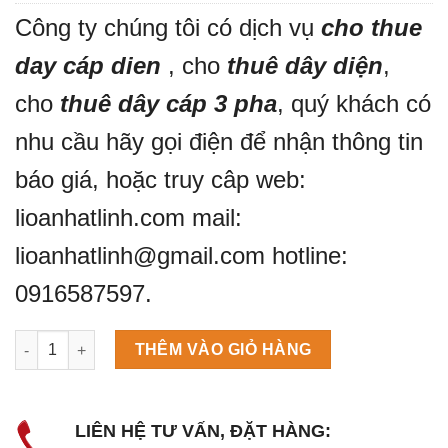
Công ty chúng tôi có dịch vụ
cho thue
day cáp dien
, cho
thuê dây diện
,
cho
thuê dây cáp 3 pha
, quý khách có
nhu cầu hãy gọi điện để nhận thông tin
báo giá, hoặc truy câp web:
lioanhatlinh.com mail:
lioanhatlinh@gmail.com hotline:
0916587597.
Máy làm đá viên Scotsman NW458AS số lượng
THÊM VÀO GIỎ HÀNG
LIÊN HỆ TƯ VẤN, ĐẶT HÀNG: