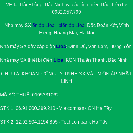
VP tại Hải Phòng, Bắc Ninh và các tỉnh miền Bắc: Liên hệ
0982.057.799
Nhà máy SX
ổn áp Lioa
-
biến áp Lioa
: Dốc Đoàn Kết, Vĩnh
Hưng, Hoàng Mai, Hà Nội
Nhà máy SX dây cáp điện
Lioa
: Đình Dù, Văn Lâm, Hưng Yên
Nhà máy SX thiết bị điện
Lioa
: KCN Thuận Thành, Bắc Ninh
CHỦ TÀI KHOẢN: CÔNG TY TNHH SX VÀ TM
ỔN ÁP NHẬT
LINH
MÃ SỐ THUẾ: 0105331062
STK 1: 06.91.000.299.210 - Vietcombank CN Hà Tây
STK 2: 12.92.504.1154.895 - Techcombank Hà Tây