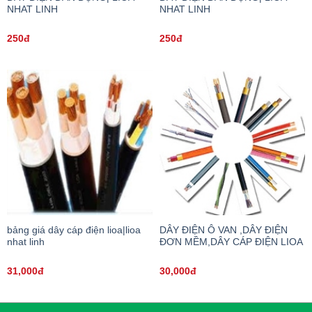
NHAT LINH
NHAT LINH
250đ
250đ
bảng giá dây cáp điện lioa|lioa
DÂY ĐIỆN Ô VAN ,DÂY ĐIỆN
nhat linh
ĐƠN MỀM,DÂY CÁP ĐIỆN LIOA
31,000đ
30,000đ