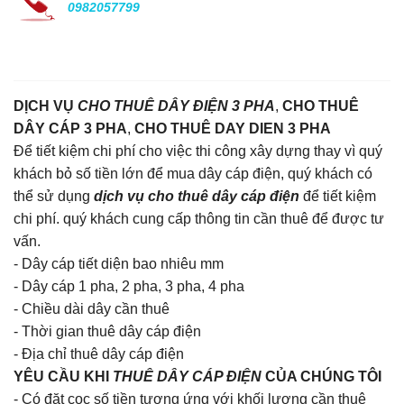
0982057799
DỊCH VỤ
CHO THUÊ DÂY ĐIỆN 3 PHA
,
CHO THUÊ
DÂY CÁP 3 PHA
,
CHO THUÊ DAY DIEN 3 PHA
Để tiết kiệm chi phí cho việc thi công xây dựng thay vì quý
khách bỏ số tiền lớn để mua dây cáp điện, quý khách có
thể sử dụng
dịch vụ cho thuê dây cáp điện
để tiết kiệm
chi phí. quý khách cung cấp thông tin cần thuê để được tư
vấn.
- Dây cáp tiết diện bao nhiêu mm
- Dây cáp 1 pha, 2 pha, 3 pha, 4 pha
- Chiều dài dây cần thuê
- Thời gian thuê dây cáp điện
- Địa chỉ thuê dây cáp điện
YÊU CẦU KHI
THUÊ DÂY CÁP ĐIỆN
CỦA CHÚNG TÔI
- Có đặt cọc số tiền tương ứng với khối lượng cần thuê