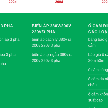
200đ
200đ
200
 3 PHA
BIẾN ÁP 380V/200V
Ổ CẮM ĐI
220V/3 PHA
CÁC LOẠ
ổn áp 3 pha
biến áp cách ly 380v ra
bảng báo gi
200v 220v 3 pha
cắm
ioa 3 pha
biến áp tự ngẫu 380v ra
báo giá ổ 
200v 220v 3 pha
30m 50m
 pha
ổ cắm công
ổ cắm đa nă
chấu
ổ cắm khôn
suất cao