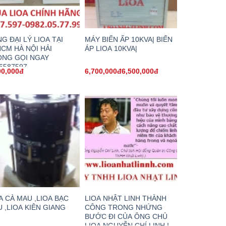
G ĐẠI LÝ LIOA TẠI
MÁY BIẾN ẤP 10KVA| BIẾN
CM HÀ NỘI HẢI
ÁP LIOA 10KVA|
ÒNG GỌI NGAY
6587597
00,000đ
6,700,000đ6,500,000đ
A CÀ MAU ,LIOA BẠC
LIOA NHẬT LINH THÀNH
U ,LIOA KIÊN GIANG
CÔNG TRONG NHỨNG
BƯỚC ĐI CỦA ÔNG CHỦ
LIOA NGUYỄN CHÍ LINH !