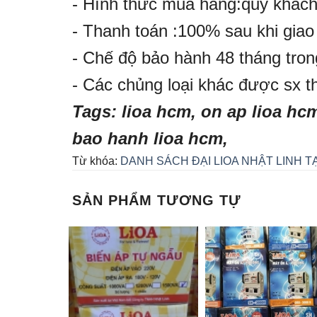
- Hình thức mua hàng:quý khách 
- Thanh toán :100% sau khi gia
- Chế độ bảo hành 48 tháng tro
- Các chủng loại khác được sx t
Tags: lioa hcm, on ap lioa hcm,
bao hanh lioa hcm,
Từ khóa:
DANH SÁCH ĐẠI LIOA NHẬT LINH T
SẢN PHẨM TƯƠNG TỰ