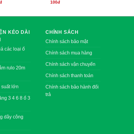
đ
100đ
ỆN KÉO DÀI
CHÍNH SÁCH
I
Chính sách bảo mật
á các loại ổ
Chính sách mua hàng
Chính sách vận chuyển
cắm rulo 20m
Chính sách thanh toán
 suất lớn
Chính sách bảo hành đổi
trả
ng 3 4 6 8 ổ 3
g dây công