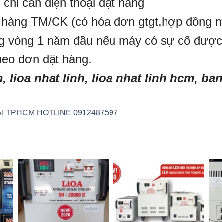
chỉ cần điện thoại đặt hàng
o hàng TM/CK (có hóa đơn gtgt,hợp đồng 
ng vòng 1 năm đầu nếu máy có sự cố được
heo đơn đặt hàng.
 lioa nhat linh, lioa nhat linh hcm, ban
ẠI TPHCM HOTLINE 0912487597