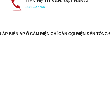
LIÊN HỆ TƯ VẤN, ĐẶT HÀNG:
0982057799
P BIẾN ÁP Ổ CẮM ĐIỆN CHỈ CẦN GỌI ĐIỆN ĐẾN TỔNG ĐÀ