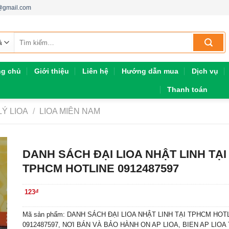
h@gmail.com
Tìm
kiếm:
ng chủ
Giới thiệu
Liên hệ
Hướng dẫn mua
Dịch vụ
Thanh toán
LÝ LIOA
/
LIOA MIÊN NAM
DANH SÁCH ĐẠI LIOA NHẬT LINH TẠI
TPHCM HOTLINE 0912487597
123
đ
Mã sản phẩm: DANH SÁCH ĐẠI LIOA NHẬT LINH TẠI TPHCM HOT
0912487597, NƠI BÁN VÀ BẢO HÀNH ON AP LIOA, BIEN AP LIOA 