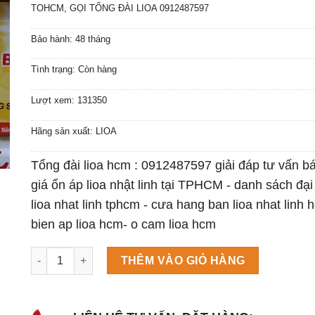
TOHCM, GỌI TỔNG ĐÀI LIOA 0912487597
Bảo hành: 48 tháng
Tình trạng: Còn hàng
Lượt xem: 131350
Hãng sản xuất: LIOA
Tổng đài lioa hcm : 0912487597 giải đáp tư vấn b
giá ổn áp lioa nhật linh tại TPHCM - danh sách đại 
lioa nhat linh tphcm - cưa hang ban lioa nhat linh 
bien ap lioa hcm- o cam lioa hcm
Máy làm đá viên Scotsman NW458AS số lượng
THÊM VÀO GIỎ HÀNG