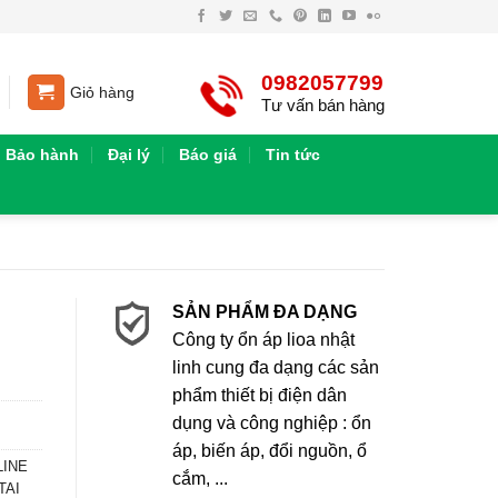
0982057799
Giỏ hàng
Tư vấn bán hàng
Bảo hành
Đại lý
Báo giá
Tin tức
SẢN PHẨM ĐA DẠNG
Công ty ổn áp lioa nhật
linh cung đa dạng các sản
phẩm thiết bị điện dân
dụng và công nghiệp : ổn
áp, biến áp, đổi nguồn, ổ
LINE
cắm, ...
TAI