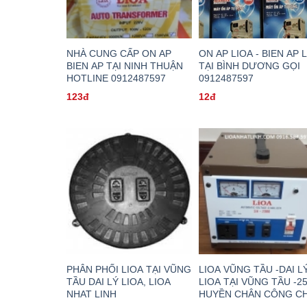
NHÀ CUNG CẤP ON AP
ON AP LIOA - BIEN AP 
BIEN AP TẠI NINH THUẬN
TẠI BÌNH DƯƠNG GỌI
HOTLINE 0912487597
0912487597
123đ
12đ
PHÂN PHỐI LIOA TẠI VŨNG
LIOA VŨNG TẦU -DAI L
TẦU DAI LÝ LIOA, LIOA
LIOA TẠI VŨNG TẦU -2
NHAT LINH
HUYỀN CHÂN CÔNG C