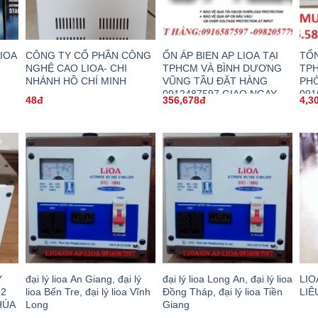
LIOA
CÔNG TY CỔ PHẦN CÔNG
ỔN ÁP BIEN AP LIOA TẠI
TỔN
NGHỆ CAO LIOA- CHI
TPHCM VÀ BÌNH DƯƠNG
TPH
NHÁNH HỒ CHÍ MINH
VŨNG TẦU ĐẶT HÀNG
PH
0912487597 GIAO NGAY
091
48đ
356,678đ
4,3
SAU 30P
Ý
đại lý lioa An Giang, đại lý
đại lý lioa Long An, đại lý lioa
LIO
52
lioa Bến Tre, đại lý lioa Vĩnh
Đồng Tháp, đại lý lioa Tiền
LIÊ
HÚA
Long
Giang