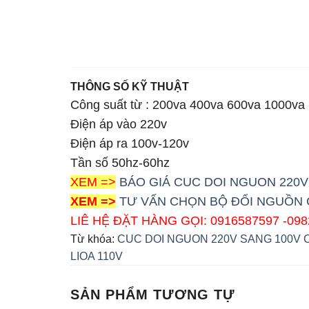
THÔNG SỐ KỸ THUẬT
Công suất từ : 200va 400va 600va 1000v
Điện áp vào 220v
Điện áp ra 100v-120v
Tần số 50hz-60hz
XEM =>
BÁO GIÁ CUC DOI NGUON 220V
XEM =>
TƯ VẤN CHỌN BỘ ĐỔI NGUỒN C
LIÊ HỆ ĐẶT HÀNG GỌI: 0916587597 -09
Từ khóa:
CUC DOI NGUON 220V SANG 100V
LIOA 110V
SẢN PHẨM TƯƠNG TỰ