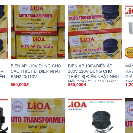
BIEN AP 110V DÙNG CHO
BIEN AP 100V-BIẾN ÁP
MÁY
0V
CÁC THIẾT BỊ ĐIỆN NHẬT
100V 110V DÙNG CHO
HẠ 
IỆN
BẢN220/110V
THIẾT BỊ ĐIỆN NHẬT NHƯ
GIÁ
NỒI CƠM TỦ LẠNH MÁY
DN
860,000đ
860,000đ
1,2
GIẶT