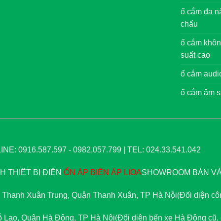
ổ cắm đa nă
chấu
ổ cắm khôn
suất cao
ổ cắm audi
ổ cắm âm s
NE: 0916.587.597 - 0982.057.799 | TEL: 024.33.541.042
 THIẾT BỊ ĐIỆN
ỔN ÁP
BIẾN ÁP
LIOA
SHOWROOM BÁN VÀ 
 Thanh Xuân Trung, Quận Thanh Xuân, TP Hà Nội
(Đối diện c
 Lao, Quận Hà Đông, TP Hà Nội
(Đối diện bến xe Hà Đông cũ