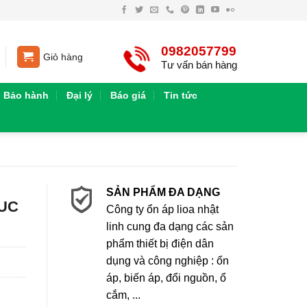
0982057799
Giỏ hàng
Tư vấn bán hàng
Bảo hành
Đại lý
Báo giá
Tin tức
SẢN PHẨM ĐA DẠNG
CUC
Công ty ổn áp lioa nhật
linh cung đa dạng các sản
phẩm thiết bị điện dân
dụng và công nghiệp : ổn
áp, biến áp, đổi nguồn, ổ
cắm, ...