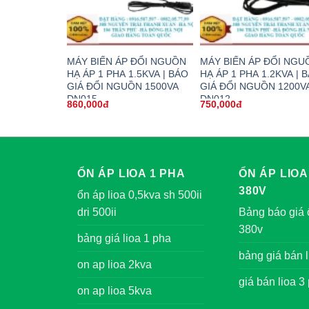
MÁY BIẾN ÁP ĐỔI NGUỒN
MÁY BIẾN ÁP ĐỔI NGU
HẠ ÁP 1 PHA 1.5KVA | BÁO
HẠ ÁP 1 PHA 1.2KVA | 
GIÁ ĐỔI NGUỒN 1500VA
GIÁ ĐỔI NGUỒN 1200V
DN015
DN012
860,000đ
750,000đ
ỔN ÁP LIOA 1 PHA
ỔN ÁP LIOA
380V
ổn áp lioa 0,5kva sh 500ii
dri 500ii
Bảng báo giá 
380v
bảng giá lioa 1 pha
bảng giá bán l
on ap lioa 2kva
giá bán lioa 3
on ap lioa 5kva