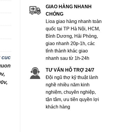
GIAO HÀNG NHANH
CHÓNG
Lioa giao hàng nhanh toàn
quốc tại TP Hà Nội, HCM,
Bình Dương, Hải Phòng,
giao nhanh 20p-1h, các
tỉnh thành khác giao
ư
cuc
nhanh sau từ 1h-24h
nguon
TƯ VẤN HỖ TRỢ 24/7
v,
Đội ngũ thợ kỹ thuật lành
0v,
nghề nhiều năm kinh
nghiệm, chuyên nghiệp,
tận tâm, ưu tiên quyền lợi
khách hàng