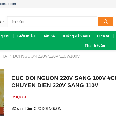
h@gmail.com
Tìm
kiếm:
ng chủ
Giới thiệu
Liên hệ
Hướng dẫn mua
Dịch vụ
Thanh toán
 PHA
/
ĐỔI NGUỒN 220V/120V/110V/100V
CUC DOI NGUON 220V SANG 100V #
CHUYEN DIEN 220V SANG 110V
750,000
đ
Mã sản phẩm: CUC DOI NGUON