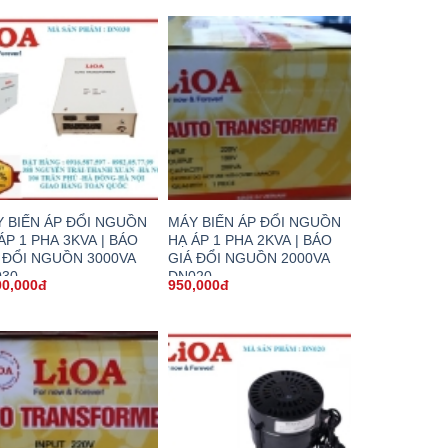
 BIẾN ÁP ĐỔI NGUỒN
MÁY BIẾN ÁP ĐỔI NGUỒN
ÁP 1 PHA 3KVA | BÁO
HẠ ÁP 1 PHA 2KVA | BÁO
 ĐỔI NGUỒN 3000VA
GIÁ ĐỔI NGUỒN 2000VA
030
DN020
00,000đ
950,000đ