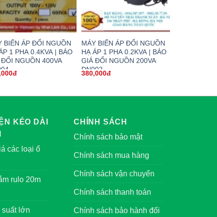
 BIẾN ÁP ĐỔI NGUỒN
MÁY BIẾN ÁP ĐỔI NGUỒN
ÁP 1 PHA 0.4KVA | BÁO
HẠ ÁP 1 PHA 0.2KVA | BÁO
 ĐỔI NGUỒN 400VA
GIÁ ĐỔI NGUỒN 200VA
004
DN002
,000đ
380,000đ
ỆN KÉO DÀI
CHÍNH SÁCH
I
Chính sách bảo mật
á các loại ổ
Chính sách mua hàng
Chính sách vận chuyển
cắm rulo 20m
Chính sách thanh toán
 suất lớn
Chính sách bảo hành đổi