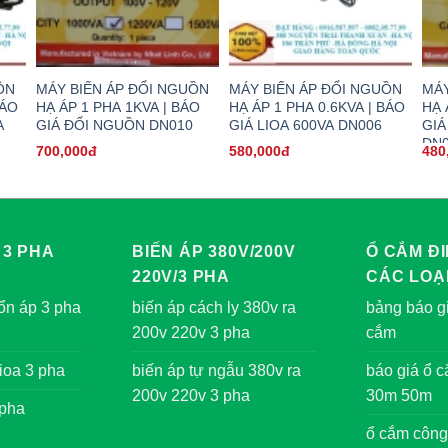
ỒN
MÁY BIẾN ÁP ĐỔI NGUỒN
MÁY BIẾN ÁP ĐỔI NGUỒN
MÁY
BÁO
HẠ ÁP 1 PHA 1KVA | BÁO
HẠ ÁP 1 PHA 0.6KVA | BÁO
HẠ 
A
GIÁ ĐỔI NGUỒN DN010
GIÁ LIOA 600VA DN006
GIÁ
DN
700,000đ
580,000đ
480
 3 PHA
BIẾN ÁP 380V/200V
Ổ CẮM ĐI
220V/3 PHA
CÁC LOẠ
ổn áp 3 pha
biến áp cách ly 380v ra
bảng báo gi
200v 220v 3 pha
cắm
ioa 3 pha
biến áp tự ngẫu 380v ra
báo giá ổ 
200v 220v 3 pha
30m 50m
 pha
ổ cắm công