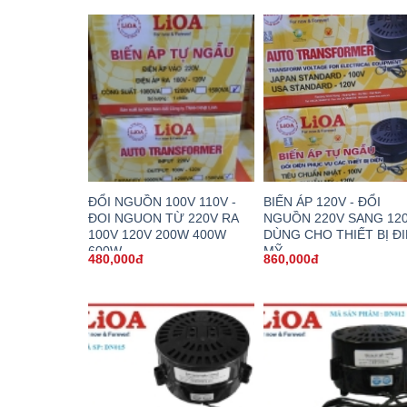
ĐỔI NGUỒN 100V 110V -
BIẾN ÁP 120V - ĐỔI
ĐOI NGUON TỪ 220V RA
NGUỒN 220V SANG 12
100V 120V 200W 400W
DÙNG CHO THIẾT BỊ Đ
600W
MỸ
480,000đ
860,000đ