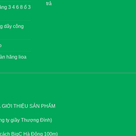
trả
ng 3 4 6 8 ổ 3
g dây công
o
àn hãng lioa
GIỚI THIỆU SẢN PHẨM
ông ty giầy Thượng Đình)
, cách BigC Hà Đông 100m)