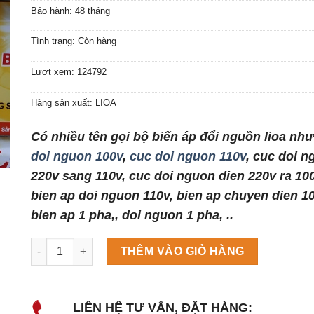
Bảo hành: 48 tháng
Tình trạng: Còn hàng
Lượt xem: 124792
Hãng sản xuất: LIOA
Có nhiều tên gọi bộ biến áp đổi nguồn lioa nh
doi nguon 100v
,
cuc doi nguon 110v
, cuc doi 
220v sang 110v, cuc doi nguon dien 220v ra 100
bien ap doi nguon 110v, bien ap chuyen dien 10
bien ap 1 pha,, doi nguon 1 pha, ..
Máy làm đá viên Scotsman NW458AS số lượng
THÊM VÀO GIỎ HÀNG
LIÊN HỆ TƯ VẤN, ĐẶT HÀNG: