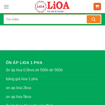
Skip
to
content
ỔN ÁP LIOA 1 PHA
ổn áp lioa 0,5kva sh 500ii dri 500ii
bảng giá lioa 1 pha
on ap lioa 2kva
on ap lioa 5kva