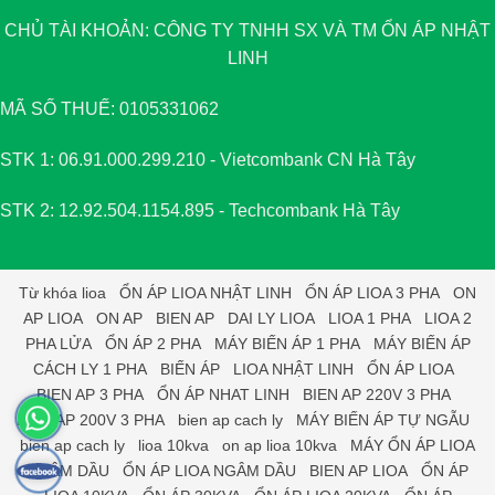
CHỦ TÀI KHOẢN: CÔNG TY TNHH SX VÀ TM
ỔN ÁP NHẬT
LINH
MÃ SỐ THUẾ: 0105331062
STK 1: 06.91.000.299.210 - Vietcombank CN Hà Tây
STK 2: 12.92.504.1154.895 - Techcombank Hà Tây
Từ khóa
lioa
ỔN ÁP LIOA NHẬT LINH
ỔN ÁP LIOA 3 PHA
ON
AP LIOA
ON AP
BIEN AP
DAI LY LIOA
LIOA 1 PHA
LIOA 2
PHA LỬA
ỔN ÁP 2 PHA
MÁY BIẾN ÁP 1 PHA
MÁY BIẾN ÁP
CÁCH LY 1 PHA
BIẾN ÁP
LIOA NHẬT LINH
ỔN ÁP LIOA
BIEN AP 3 PHA
ỔN ÁP NHAT LINH
BIEN AP 220V 3 PHA
BIEN AP 200V 3 PHA
bien ap cach ly
MÁY BIẾN ÁP TỰ NGẪU
bien ap cach ly
lioa 10kva
on ap lioa 10kva
MÁY ỔN ÁP LIOA
NGÂM DẦU
ỔN ÁP LIOA NGÂM DẦU
BIEN AP LIOA
ỔN ÁP