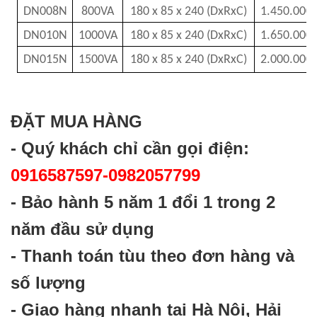
DN008N
800VA
180 x 85 x 240 (DxRxC)
1.450.000
DN010N
1000VA
180 x 85 x 240 (DxRxC)
1.650.000
DN015N
1500VA
180 x 85 x 240 (DxRxC)
2.000.000
ĐẶT MUA HÀNG
- Quý khách chỉ cần gọi điện:
0916587597-0982057799
- Bảo hành 5 năm 1 đổi 1 trong 2
năm đầu sử dụng
- Thanh toán tùu theo đơn hàng và
số lượng
- Giao hàng nhanh tại Hà Nội, Hải