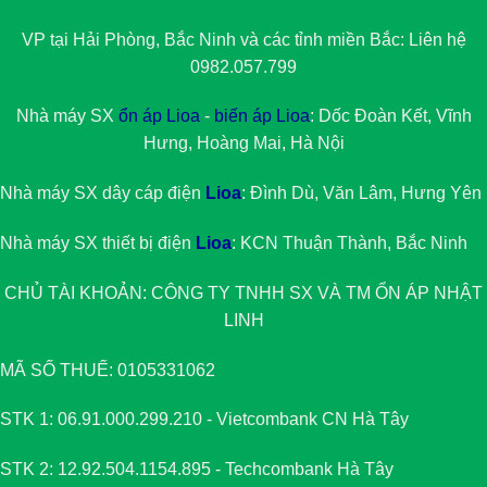
VP tại Hải Phòng, Bắc Ninh và các tỉnh miền Bắc: Liên hệ
0982.057.799
Nhà máy SX
ổn áp Lioa
-
biến áp Lioa
: Dốc Đoàn Kết, Vĩnh
Hưng, Hoàng Mai, Hà Nội
Nhà máy SX dây cáp điện
Lioa
: Đình Dù, Văn Lâm, Hưng Yên
Nhà máy SX thiết bị điện
Lioa
: KCN Thuận Thành, Bắc Ninh
CHỦ TÀI KHOẢN: CÔNG TY TNHH SX VÀ TM
ỔN ÁP NHẬT
LINH
MÃ SỐ THUẾ: 0105331062
STK 1: 06.91.000.299.210 - Vietcombank CN Hà Tây
STK 2: 12.92.504.1154.895 - Techcombank Hà Tây