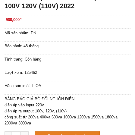
100V 120V (110V) 2022
960,000
đ
Mã sản phẩm: DN
Bảo hành: 48 tháng
Tình trạng: Còn hàng
Lượt xem: 125462
Hãng sản xuất: LIOA
BẢNG BÁO GIÁ BỘ ĐỔI NGUỒN ĐIỆN
điện áp vào input 220v
điện áp ra output 100v, 120v, (110v)
công suất từ 200va 400va 600va 1000va 1200va 1500va 1800va
2000va 3000va
Máy làm đá viên Scotsman NW458AS số lượng