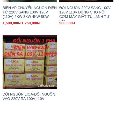
BIẾN ÁP CHUYỂN NGUỒN ĐIỆN
ĐỔI NGUỒN 220V SANG 100V
TỪ 220V SANG 100V 120V
120V 110V DÙNG CHO NỒI
(110V) 2KW 3KW 4KW 5KW
CƠM MÁY GIẶT TỦ LẠNH TƯ
VẤN
1,500,000đ1,250,000đ
960,000đ
ĐỔI NGUỒN LIOA-ĐỔI NGUỒN
VÀO 220V RA 100V,110V