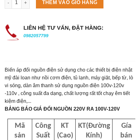
THÊM VÀO GIỎ HÀNG
LIÊN HỆ TƯ VẤN, ĐẶT HÀNG:
0982057799
Biến áp đổi nguồn điện sử dụng cho các thiết bị điện nhật
mỹ đài loan như nồi cơm điện, tủ lạnh, máy giặt, bếp từ, lò
vi sóng, dàn âm thanh sử dụng nguồn điện 100v-120v
-110v , công suất đa dạng, chất lượng rất tốt chạy êm tiết
kiệm điện,...
BẢNG BÁO GIÁ ĐỔI NGUỒN 220V RA 100V-120V
Mã
Công
KT
KT(Đường
Gía
sản
Suất
(Cao)
Kính)
bán