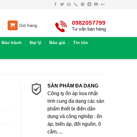
0982057799
Giỏ hàng
Tư vấn bán hàng
Bảo hành
Đại lý
Báo giá
Tin tức
SẢN PHẨM ĐA DẠNG
Công ty ổn áp lioa nhật
linh cung đa dạng các sản
phẩm thiết bị điện dân
dụng và công nghiệp : ổn
áp, biến áp, đổi nguồn, ổ
cắm, ...