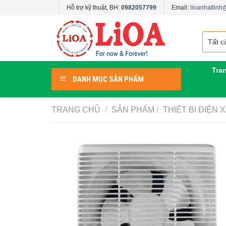
Skip
Hỗ trợ kỹ thuật, BH:
0982057799
Email:
lioanhatlin
to
content
Tra
DANH MỤC SẢN PHẨM
TRANG CHỦ
/
SẢN PHẨM
/
THIẾT BI ĐIỆN