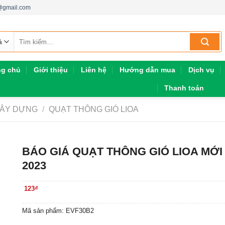
h@gmail.com
Tìm
kiếm:
ng chủ
Giới thiệu
Liên hệ
Hướng dẫn mua
Dịch vụ
Thanh toán
 XÂY DỰNG
/
QUẠT THÔNG GIÓ LIOA
BÁO GIÁ QUẠT THÔNG GIÓ LIOA MỚI
2023
123
đ
Mã sản phẩm: EVF30B2