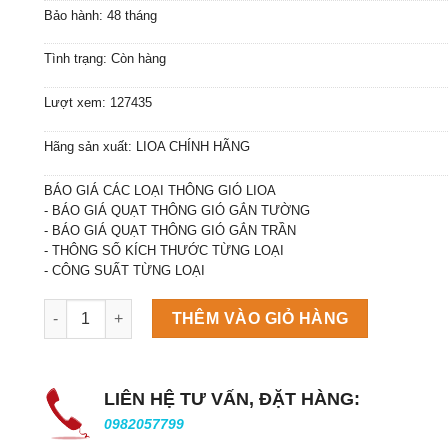
Bảo hành: 48 tháng
Tình trạng: Còn hàng
Lượt xem: 127435
Hãng sản xuất: LIOA CHÍNH HÃNG
BÁO GIÁ CÁC LOẠI THÔNG GIÓ LIOA
- BÁO GIÁ QUẠT THÔNG GIÓ GẮN TƯỜNG
- BÁO GIÁ QUẠT THÔNG GIÓ GẮN TRẦN
- THÔNG SỐ KÍCH THƯỚC TỪNG LOẠI
- CÔNG SUẤT TỪNG LOẠI
Máy làm đá viên Scotsman NW458AS số lượng
THÊM VÀO GIỎ HÀNG
LIÊN HỆ TƯ VẤN, ĐẶT HÀNG:
0982057799