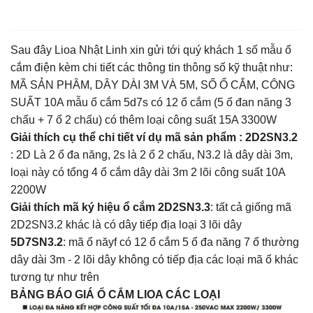
Sau đây Lioa Nhật Linh xin gửi tới quý khách 1 số mẫu ổ
cắm điện kèm chi tiết các thông tin thông số kỹ thuật như:
MÃ SẢN PHÂM, DÂY DÀI 3M VÀ 5M, SỐ Ổ CẮM, CÔNG
SUẤT 10A mẫu ổ cắm 5d7s có 12 ổ cắm (5 ổ đan năng 3
chấu + 7 ổ 2 chấu) có thêm loại công suất 15A 3300W
Giải thích cụ thể chi tiết ví dụ mã sản phẩm : 2D2SN3.2
: 2D Là 2 ổ đa năng, 2s là 2 ổ 2 chấu, N3.2 là dây dài 3m,
loại này có tổng 4 ổ cắm dây dài 3m 2 lõi công suất 10A
2200W
Giải thích mã ký hiệu ổ cắm 2D2SN3.3
: tất cả giống mã
2D2SN3.2 khác là có dây tiếp địa loại 3 lõi dây
5D7SN3.2
: mã ổ năyf có 12 ổ cắm 5 ổ đa năng 7 ổ thường
dây dài 3m - 2 lõi dây không có tiếp địa các loại mã ổ khác
tương tự như trên
BẢNG BÁO GIÁ Ổ CẮM LIOA CÁC LOẠI