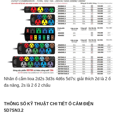
Nhãn ổ cắm lioa 2d2s 3d3s 4d6s 5d7s: giải thích 2d là 2 ổ
đa năng, 2s là 2 ổ 2 chấu
THÔNG SỐ KỸ THUẬT CHI TIẾT Ổ CẮM ĐIỆN
5D7SN3.2