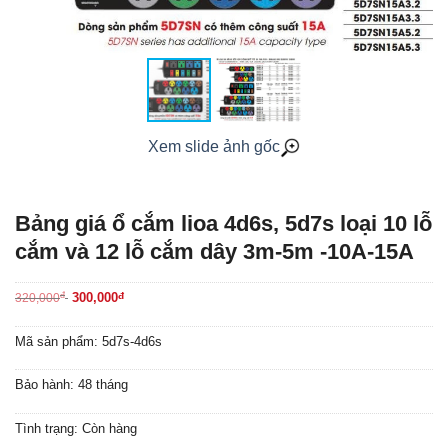
Xem slide ảnh gốc
Bảng giá ổ cắm lioa 4d6s, 5d7s loại 10 lỗ
cắm và 12 lỗ cắm dây 3m-5m -10A-15A
đ
300,000
đ
320,000
Mã sản phẩm: 5d7s-4d6s
Bảo hành: 48 tháng
Tình trạng: Còn hàng