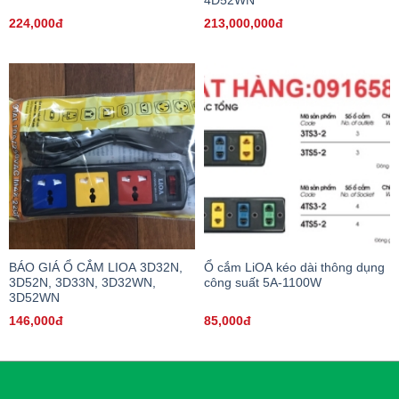
4D52WN
224,000đ
213,000,000đ
BÁO GIÁ Ổ CẮM LIOA 3D32N,
Ổ cắm LiOA kéo dài thông dụng
3D52N, 3D33N, 3D32WN,
công suất 5A-1100W
3D52WN
146,000đ
85,000đ