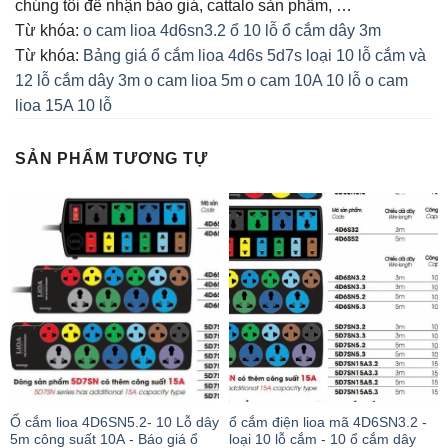
chúng tôi để nhận báo giá, cattalo sản phẩm, …
Từ khóa:
o cam lioa 4d6sn3.2
ổ 10 lỗ
ổ cắm dây 3m
Từ khóa:
Bảng giá ổ cắm lioa 4d6s
5d7s loại 10 lỗ
cắm và
12 lỗ
cắm dây 3m
o cam lioa 5m
o cam 10A 10 lỗ
o cam
lioa 15A 10 lỗ
SẢN PHẨM TƯƠNG TỰ
Ổ cắm lioa 4D6SN5.2- 10 Lỗ dây
ổ cắm điện lioa mã 4D6SN3.2 -
5m công suất 10A - Báo giá ổ
loại 10 lỗ cắm - 10 ổ cắm dây