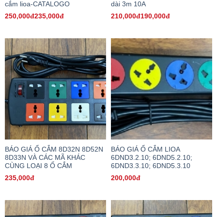
cắm lioa-CATALOGO
dài 3m 10A
250,000đ235,000đ
210,000đ190,000đ
BÁO GIÁ Ổ CẮM 8D32N 8D52N
BÁO GIÁ Ổ CẮM LIOA
8D33N VÀ CÁC MÃ KHÁC
6DND3.2.10; 6DND5.2.10;
CÙNG LOẠI 8 Ổ CẮM
6DND3.3.10; 6DND5.3.10
235,000đ
200,000đ