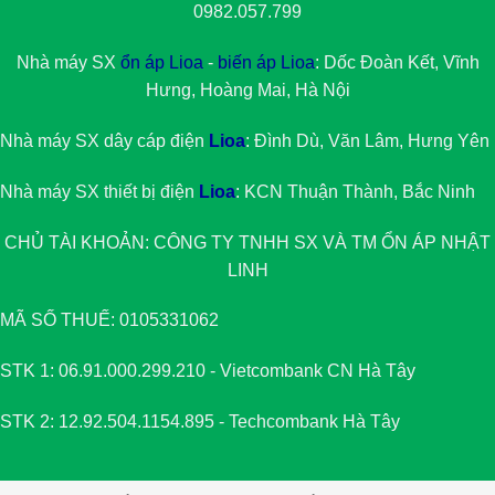
0982.057.799
Nhà máy SX
ổn áp Lioa
-
biến áp Lioa
: Dốc Đoàn Kết, Vĩnh
Hưng, Hoàng Mai, Hà Nội
Nhà máy SX dây cáp điện
Lioa
: Đình Dù, Văn Lâm, Hưng Yên
Nhà máy SX thiết bị điện
Lioa
: KCN Thuận Thành, Bắc Ninh
CHỦ TÀI KHOẢN: CÔNG TY TNHH SX VÀ TM
ỔN ÁP NHẬT
LINH
MÃ SỐ THUẾ: 0105331062
STK 1: 06.91.000.299.210 - Vietcombank CN Hà Tây
STK 2: 12.92.504.1154.895 - Techcombank Hà Tây