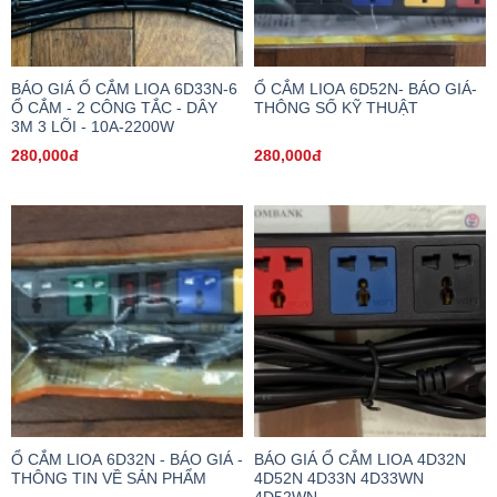
BÁO GIÁ Ổ CẮM LIOA 6D33N-6
Ổ CẮM LIOA 6D52N- BÁO GIÁ-
Ổ CẮM - 2 CÔNG TẮC - DÂY
THÔNG SỐ KỸ THUẬT
3M 3 LÕI - 10A-2200W
280,000đ
280,000đ
Ổ CẮM LIOA 6D32N - BÁO GIÁ -
BÁO GIÁ Ổ CẮM LIOA 4D32N
THÔNG TIN VỀ SẢN PHẨM
4D52N 4D33N 4D33WN