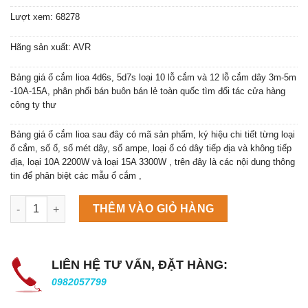
Lượt xem: 68278
Hãng sản xuất: AVR
Bảng giá ổ cắm lioa 4d6s, 5d7s loại 10 lỗ cắm và 12 lỗ cắm dây 3m-5m
-10A-15A, phân phối bán buôn bán lẻ toàn quốc tìm đối tác cửa hàng
công ty thư
Bảng giá ổ cắm lioa sau đây có mã sản phẩm, ký hiệu chi tiết từng loại
ổ cắm, số ổ, số mét dây, số ampe, loại ổ có dây tiếp địa và không tiếp
địa, loại 10A 2200W và loại 15A 3300W , trên đây là các nội dung thông
tin để phân biệt các mẫu ổ cắm ,
Máy làm đá viên Scotsman NW458AS số lượng
THÊM VÀO GIỎ HÀNG
LIÊN HỆ TƯ VẤN, ĐẶT HÀNG:
0982057799