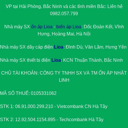
VP tại Hải Phòng, Bắc Ninh và các tỉnh miền Bắc: Liên hệ
0982.057.799
Nhà máy SX
ổn áp Lioa
-
biến áp Lioa
: Dốc Đoàn Kết, Vĩnh
Hưng, Hoàng Mai, Hà Nội
Nhà máy SX dây cáp điện
Lioa
: Đình Dù, Văn Lâm, Hưng Yên
Nhà máy SX thiết bị điện
Lioa
: KCN Thuận Thành, Bắc Ninh
CHỦ TÀI KHOẢN: CÔNG TY TNHH SX VÀ TM
ỔN ÁP NHẬT
LINH
MÃ SỐ THUẾ: 0105331062
STK 1: 06.91.000.299.210 - Vietcombank CN Hà Tây
STK 2: 12.92.504.1154.895 - Techcombank Hà Tây