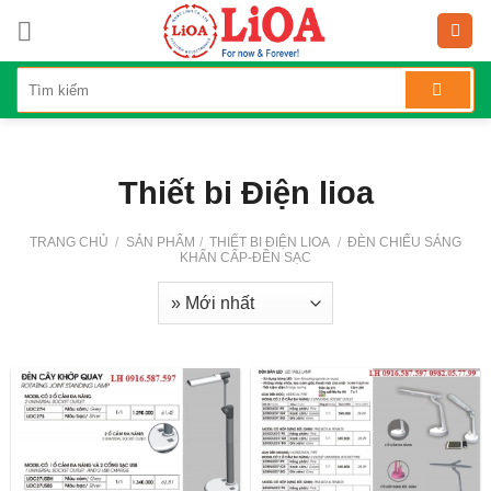
Skip
to
content
Thiết bi Điện lioa
TRANG CHỦ
/
SẢN PHẨM
/
THIẾT BI ĐIỆN LIOA
/
ĐÈN CHIẾU SÁNG
KHẨN CẤP-ĐỀN SẠC