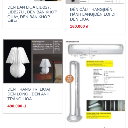
ĐÈN BÀN LIOA LIDB27,
ĐÈN CẦU THANG|ĐÈN
LIDB27U , ĐÈN BÀN KHỚP
HÀNH LANG|ĐÈN LỐI ĐI|
QUAY, ĐÈN BÀN KHỚP
ĐÈN LIOA
MỀM
160,000
đ
ĐÈN TRANG TRÍ LIOA|
ĐÈN LỒNG | ĐÈN ÁNH
TRĂNG LIOA
490,000
đ