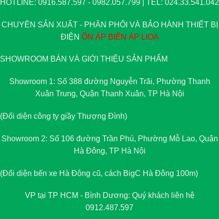
HOTLINE: 0916.587.597 - 0982.057.799 | TEL: 024.33.541.042
CHUYÊN SẢN XUẤT - PHÂN PHỐI VÀ BẢO HÀNH THIẾT BỊ
ĐIỆN
ỔN ÁP
BIẾN ÁP
LIOA
SHOWROOM BÁN VÀ GIỚI THIỆU SẢN PHẨM
Showroom 1: Số 388 đường Nguyễn Trãi, Phường Thanh
Xuân Trung, Quận Thanh Xuân, TP Hà Nội
(Đối diện công ty giầy Thượng Đình)
Showroom 2: Số 106 đường Trần Phú, Phường Mỗ Lao, Quận
Hà Đông, TP Hà Nội
(Đối diện bến xe Hà Đông cũ, cách BigC Hà Đông 100m)
VP tại TP HCM - Bình Dương: Quý khách liên hệ
0912.487.597