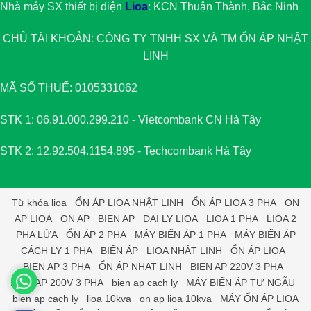
Nhà máy SX thiết bị điện
Lioa
: KCN Thuận Thành, Bắc Ninh
CHỦ TÀI KHOẢN: CÔNG TY TNHH SX VÀ TM
ỔN ÁP NHẬT
LINH
MÃ SỐ THUẾ: 0105331062
STK 1: 06.91.000.299.210 - Vietcombank CN Hà Tây
STK 2: 12.92.504.1154.895 - Techcombank Hà Tây
Từ khóa
lioa
ỔN ÁP LIOA NHẬT LINH
ỔN ÁP LIOA 3 PHA
ON
AP LIOA
ON AP
BIEN AP
DAI LY LIOA
LIOA 1 PHA
LIOA 2
PHA LỬA
ỔN ÁP 2 PHA
MÁY BIẾN ÁP 1 PHA
MÁY BIẾN ÁP
CÁCH LY 1 PHA
BIẾN ÁP
LIOA NHẬT LINH
ỔN ÁP LIOA
BIEN AP 3 PHA
ỔN ÁP NHAT LINH
BIEN AP 220V 3 PHA
BIEN AP 200V 3 PHA
bien ap cach ly
MÁY BIẾN ÁP TỰ NGẪU
bien ap cach ly
lioa 10kva
on ap lioa 10kva
MÁY ỔN ÁP LIOA