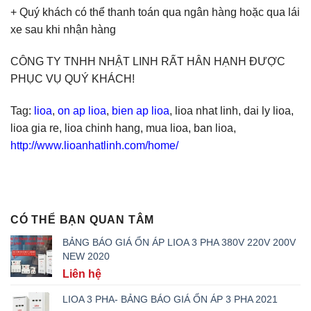
+ Quý khách có thể thanh toán qua ngân hàng hoặc qua lái
xe sau khi nhận hàng
CÔNG TY TNHH NHẬT LINH RẤT HÂN HẠNH ĐƯỢC
PHỤC VỤ QUÝ KHÁCH!
Tag:
lioa
,
on ap lioa
,
bien ap lioa
, lioa nhat linh, dai ly lioa,
lioa gia re, lioa chinh hang, mua lioa, ban lioa,
http://www.lioanhatlinh.com/home/
CÓ THỂ BẠN QUAN TÂM
BẢNG BÁO GIÁ ỔN ÁP LIOA 3 PHA 380V 220V 200V
NEW 2020
Liên hệ
LIOA 3 PHA- BẢNG BÁO GIÁ ỔN ÁP 3 PHA 2021