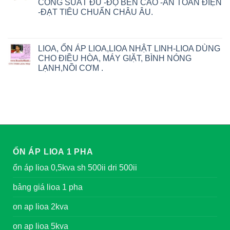
CÔNG SUẤT ĐỦ -ĐỘ BỀN CAO -AN TOÀN ĐIỆN
-ĐẠT TIÊU CHUẨN CHÂU ÂU.
LIOA, ỔN ÁP LIOA,LIOA NHẬT LINH-LIOA DÙNG
CHO ĐIỀU HÒA, MÁY GIẶT, BÌNH NÓNG
LẠNH,NỒI CƠM .
ỔN ÁP LIOA 1 PHA
ổn áp lioa 0,5kva sh 500ii dri 500ii
bảng giá lioa 1 pha
on ap lioa 2kva
on ap lioa 5kva