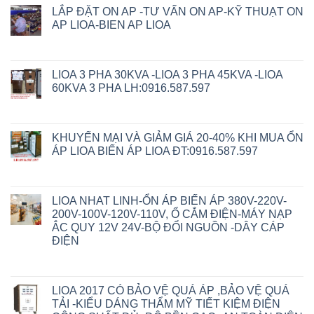
LẮP ĐẶT ON AP -TƯ VẤN ON AP-KỸ THUẠT ON
AP LIOA-BIEN AP LIOA
LIOA 3 PHA 30KVA -LIOA 3 PHA 45KVA -LIOA
60KVA 3 PHA LH:0916.587.597
KHUYẾN MẠI VÀ GIẢM GIÁ 20-40% KHI MUA ỔN
ÁP LIOA BIẾN ÁP LIOA ĐT:0916.587.597
LIOA NHAT LINH-ỔN ÁP BIẾN ÁP 380V-220V-
200V-100V-120V-110V, Ổ CẮM ĐIỆN-MÁY NẠP
ẮC QUY 12V 24V-BỘ ĐỔI NGUỒN -DÂY CÁP
ĐIỆN
LIOA 2017 CÓ BẢO VỆ QUÁ ÁP ,BẢO VỆ QUÁ
TẢI -KIỂU DÁNG THẨM MỸ TIẾT KIỆM ĐIỆN