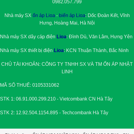
0982.057.799
Nhà máy SX
ổn áp Lioa
-
biến áp Lioa
: Dốc Đoàn Kết, Vĩnh
Hưng, Hoàng Mai, Hà Nội
Nhà máy SX dây cáp điện
Lioa
: Đình Dù, Văn Lâm, Hưng Yên
Nhà máy SX thiết bị điện
Lioa
: KCN Thuận Thành, Bắc Ninh
CHỦ TÀI KHOẢN: CÔNG TY TNHH SX VÀ TM
ỔN ÁP NHẬT
LINH
MÃ SỐ THUẾ: 0105331062
STK 1: 06.91.000.299.210 - Vietcombank CN Hà Tây
STK 2: 12.92.504.1154.895 - Techcombank Hà Tây