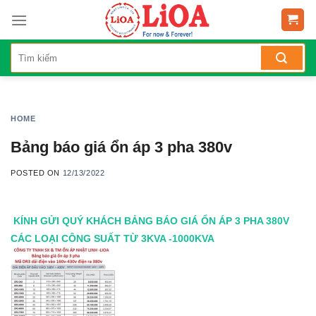
Skip
to
content
HOME
Bảng báo giá ổn áp 3 pha 380v
POSTED ON
12/13/2022
KÍNH GỬI QUÝ KHÁCH BẢNG BÁO GIÁ ỔN ÁP 3 PHA 380V
CÁC LOẠI CÔNG SUẤT TỪ 3KVA -1000KVA