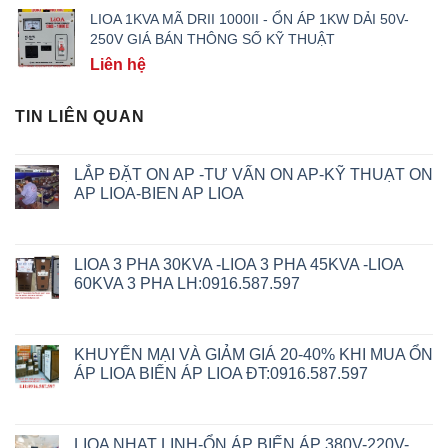
LIOA 1KVA MÃ DRII 1000II - ỔN ÁP 1KW DẢI 50V-
250V GIÁ BÁN THÔNG SỐ KỸ THUẬT
Liên hệ
TIN LIÊN QUAN
LẮP ĐẶT ON AP -TƯ VẤN ON AP-KỸ THUẠT ON
AP LIOA-BIEN AP LIOA
LIOA 3 PHA 30KVA -LIOA 3 PHA 45KVA -LIOA
60KVA 3 PHA LH:0916.587.597
KHUYẾN MẠI VÀ GIẢM GIÁ 20-40% KHI MUA ỔN
ÁP LIOA BIẾN ÁP LIOA ĐT:0916.587.597
LIOA NHAT LINH-ỔN ÁP BIẾN ÁP 380V-220V-