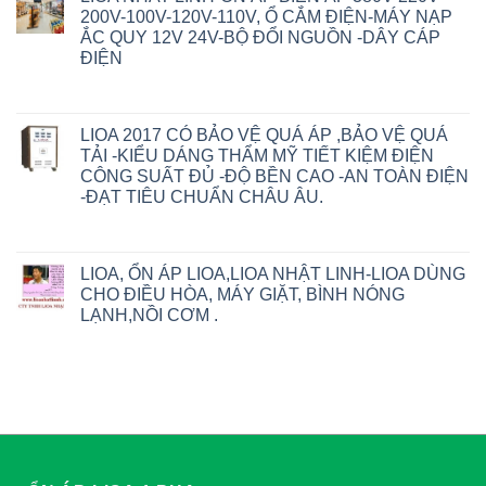
200V-100V-120V-110V, Ổ CẮM ĐIỆN-MÁY NẠP
ẮC QUY 12V 24V-BỘ ĐỔI NGUỒN -DÂY CÁP
ĐIỆN
LIOA 2017 CÓ BẢO VỆ QUÁ ÁP ,BẢO VỆ QUÁ
TẢI -KIỂU DÁNG THẨM MỸ TIẾT KIỆM ĐIỆN
CÔNG SUẤT ĐỦ -ĐỘ BỀN CAO -AN TOÀN ĐIỆN
-ĐẠT TIÊU CHUẨN CHÂU ÂU.
LIOA, ỔN ÁP LIOA,LIOA NHẬT LINH-LIOA DÙNG
CHO ĐIỀU HÒA, MÁY GIẶT, BÌNH NÓNG
LẠNH,NỒI CƠM .