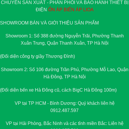
CHUYÊN SẢN XUẤT - PHÂN PHỐI VÀ BẢO HÀNH THIẾT BỊ
ĐIỆN
ỔN ÁP
BIẾN ÁP
LIOA
SHOWROOM BÁN VÀ GIỚI THIỆU SẢN PHẨM
Showroom 1: Số 388 đường Nguyễn Trãi, Phường Thanh
Xuân Trung, Quận Thanh Xuân, TP Hà Nội
(Đối diện công ty giầy Thượng Đình)
Showroom 2: Số 106 đường Trần Phú, Phường Mỗ Lao, Quận
Hà Đông, TP Hà Nội
(Đối diện bến xe Hà Đông cũ, cách BigC Hà Đông 100m)
VP tại TP HCM - Bình Dương: Quý khách liên hệ
0912.487.597
VP tại Hải Phòng, Bắc Ninh và các tỉnh miền Bắc: Liên hệ