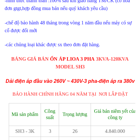
-hình thức thanh toán :100% sau khi giao hàng TM/CK (có hóa
đơn gtgt,hợp đồng mua bán nếu quý khách yêu cầu)
-chế độ bảo hành 48 tháng trong vòng 1 năm đầu nếu máy có sự
cố được đổi mới
-các chủng loại khác được sx theo đơn đặt hàng.
BẢNG GIÁ BÁN
ỔN ÁP LIOA 3 PHA
3KVA-120KVA
MODEL SH3
Dải điện áp đầu vào 260V ~ 430V-3 pha-điện áp ra 380v
BẢO HÀNH CHÍNH HÃNG 04 NĂM TẠI NƠI LẮP ĐẶT
Công
Giá bán niêm yết của
Mã sản phẩm
Trọng lượng
suất
công ty
SH3 - 3K
3
26
4.840.000