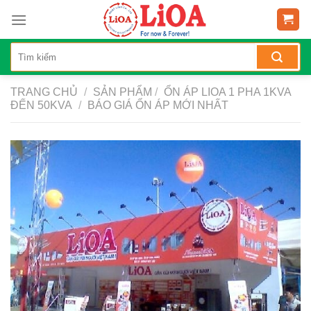
Skip
to
content
TRANG CHỦ
/
SẢN PHẨM
/
ỔN ÁP LIOA 1 PHA 1KVA
ĐẾN 50KVA
/
BÁO GIÁ ỔN ÁP MỚI NHẤT