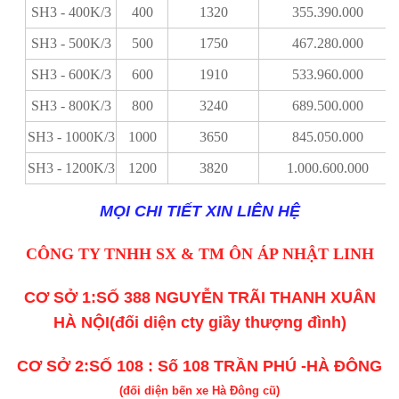
SH3 - 400K/3
400
1320
355.390.000
SH3 - 500K/3
500
1750
467.280.000
SH3 - 600K/3
600
1910
533.960.000
SH3 - 800K/3
800
3240
689.500.000
SH3 - 1000K/3
1000
3650
845.050.000
SH3 - 1200K/3
1200
3820
1.000.600.000
MỌI CHI TIẾT XIN LIÊN HỆ
CÔNG TY TNHH SX & TM ÔN ÁP NHẬT LINH
CƠ SỞ 1:SỐ 388 NGUYỄN TRÃI THANH XUÂN
HÀ NỘI(đối diện cty giầy thượng đình)
CƠ SỞ 2:SỐ 108 : Số 108 TRẦN PHÚ -HÀ ĐÔNG
(đối diện bến xe Hà Đông cũ)