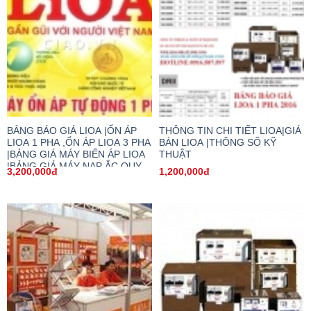
BẢNG BÁO GIÁ LIOA |ỔN ÁP
THÔNG TIN CHI TIẾT LIOA|GIÁ
LIOA 1 PHA ,ỔN ÁP LIOA 3 PHA
BÁN LIOA |THÔNG SỐ KỸ
|BẢNG GIÁ MÁY BIẾN ÁP LIOA
THUẬT
|BẢNG GIÁ MÁY NẠP ẮC QUY
3,200,000đ
1,200,000đ
|BẢNG GIÁ Ổ CẮM LIOA