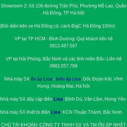
Showroom 2: Số 106 đường Trần Phú, Phường Mỗ Lao, Quận
Hà Đông, TP Hà Nội
(Đối diện bến xe Hà Đông cũ, cách BigC Hà Đông 100m)
VP tại TP HCM - Bình Dương: Quý khách liên hệ
0912.487.597
VP tại Hải Phòng, Bắc Ninh và các tỉnh miền Bắc: Liên hệ
0982.057.799
Nhà máy SX
ổn áp Lioa
-
biến áp Lioa
: Dốc Đoàn Kết, Vĩnh
Hưng, Hoàng Mai, Hà Nội
Nhà máy SX dây cáp điện
Lioa
: Đình Dù, Văn Lâm, Hưng Yên
Nhà máy SX thiết bị điện
Lioa
: KCN Thuận Thành, Bắc Ninh
CHỦ TÀI KHOẢN: CÔNG TY TNHH SX VÀ TM
ỔN ÁP NHẬT