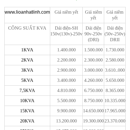
www.lioanhatlinh.com
Giá niêm yết
Giá niêm
Giá niêm
yết
yết
CÔNG SUẤT KVA
Dải điện-SH
Dải điện
Dải điện
150v(130v)-250v
90v-250v
(50v-250v)
(DRI)
DRII
1KVA
1.400.000
1.500.000
1.730.000
2KVA
2.200.000
2.300.000
2.580.000
3KVA
2.900.000
3.000.000
3.610..000
5KVA
3.400.000
4.260.000
5.650.000
7,5KVA
4.810.000
6.750.000
8.365.000
10KVA
5.500.000
8.750.000
10.335.000
15KVA
9.900.000
14.650.000
17.965.000
20KVA
13.200.000
19.300.000
23.370.000