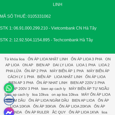
LINH
MÃ SỐ THUẾ: 0105331062
STK 1: 06.91.000.299.210 - Vietcombank CN Hà Tây
STK 2: 12.92.504.1154.895 - Techcombank Hà Tây
Từ khóa
lioa
ỔN ÁP LIOA NHẬT LINH
ỔN ÁP LIOA 3 PHA
ON
AP LIOA
ON AP
BIEN AP
DAI LY LIOA
LIOA 1 PHA
LIOA 2
PHA LỬA
ỔN ÁP 2 PHA
MÁY BIẾN ÁP 1 PHA
MÁY BIẾN ÁP
CÁCH LY 1 PHA
BIẾN ÁP
LIOA NHẬT LINH
ỔN ÁP LIOA
BIEN AP 3 PHA
ỔN ÁP NHAT LINH
BIEN AP 220V 3 PHA
BIEN AP 200V 3 PHA
bien ap cach ly
MÁY BIẾN ÁP TỰ NGẪU
bien ap cach ly
lioa 10kva
on ap lioa 10kva
MÁY ỔN ÁP LIOA
NGÂM DẦU
ỔN ÁP LIOA NGÂM DẦU
BIEN AP LIOA
ỔN ÁP
LIOA 10KVA
ỔN ÁP 30KVA
ỔN ÁP LIOA 20KVA
ỔN ÁP
STANDA
ỔN ÁP RULER
ẮC QUY
ỔN ÁP LIOA 1KVA
lioa