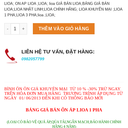
LIOA; ON AP LIOA ;LIOA; lioa GIÁ BÁN LIOA;BẢNG GIÁ BÁN
LIOA;LIOA NHẬT LINH;LIOA CHÍNH HÃNG; LIOA KHUYẾN MẠI ;LIOA
1 PHA;LIOA 3 PHA;lioa ;LIOA;
Máy làm đá viên Scotsman NW458AS số lượng
THÊM VÀO GIỎ HÀNG
LIÊN HỆ TƯ VẤN, ĐẶT HÀNG:
0982057799
BÌNH ỔN ỔN GIÁ KHUYẾN MẠI TỪ 10 % -30% TRỪ NGAY
TRÊN HÓA ĐƠN MUA HÀNG TRƯƠNG TRÌNH ÁP DỤNG TỪ
NGÀY 01/ 06/2013 ĐẾN KHI CÓ THÔNG BÁO MỚI
BẢNG GIÁ BÁN ÔN ÁP LIOA 1 PHA
(LOẠI CÓ BẢO VỆ QUÁ ÁP,QÚA TẢI,NGẮN MẠCH;BẢO HÀNH CHÍNH
HÃNG 4 NĂM)